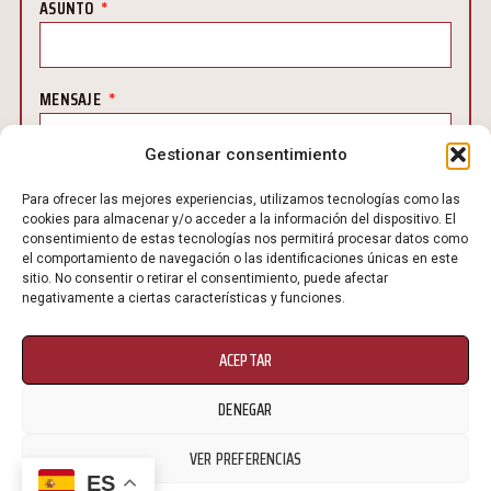
ASUNTO
MENSAJE
Gestionar consentimiento
Para ofrecer las mejores experiencias, utilizamos tecnologías como las
cookies para almacenar y/o acceder a la información del dispositivo. El
consentimiento de estas tecnologías nos permitirá procesar datos como
el comportamiento de navegación o las identificaciones únicas en este
He leído y acepto el
Aviso Legal
y la
Política de
sitio. No consentir o retirar el consentimiento, puede afectar
Privacidad
.
negativamente a ciertas características y funciones.
ACEPTAR
DENEGAR
PROTECCIÓN DE DATOS: DE CONFORMIDAD CON
VER PREFERENCIAS
LAS NORMATIVAS DE PROTECCIÓN DE DATOS, LE
ES