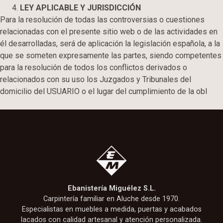
LEY APLICABLE Y JURISDICCIÓN
Para la resolución de todas las controversias o cuestiones
relacionadas con el presente sitio web o de las actividades en
él desarrolladas, será de aplicación la legislación española, a la
que se someten expresamente las partes, siendo competentes
para la resolución de todos los conflictos derivados o
relacionados con su uso los Juzgados y Tribunales del
domicilio del USUARIO o el lugar del cumplimiento de la obl
Ebanistería Miguélez S.L.
Carpintería familiar en Aluche desde 1970.
Especialistas en muebles a medida, puertas y acabados
lacados con calidad artesanal y atención personalizada.